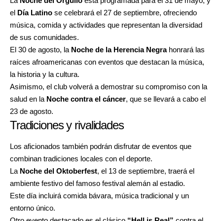
La
Noche del Orgullo
está programada para el 31 de mayo, y
el
Día Latino
se celebrará el 27 de septiembre, ofreciendo
música, comida y actividades que representan la diversidad
de sus comunidades.
El 30 de agosto, la
Noche de la Herencia Negra
honrará las
raíces afroamericanas con eventos que destacan la música,
la historia y la cultura.
Asimismo, el club volverá a demostrar su compromiso con la
salud en la
Noche contra el cáncer
, que se llevará a cabo el
23 de agosto.
Tradiciones y rivalidades
Los aficionados también podrán disfrutar de eventos que
combinan tradiciones locales con el deporte.
La
Noche del Oktoberfest
, el 13 de septiembre, traerá el
ambiente festivo del famoso festival alemán al estadio.
Este día incluirá comida bávara, música tradicional y un
entorno único.
Otro evento destacado es el clásico
“Hell is Real”
contra el