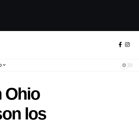
o
n Ohio
son los