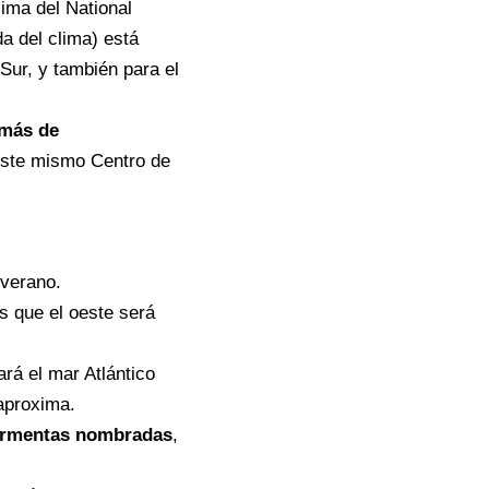
lima del National
da del clima)
está
Sur, y también para el
más de
este mismo Centro de
 verano.
s que el oeste será
rá el mar Atlántico
aproxima.
ormentas nombradas
,