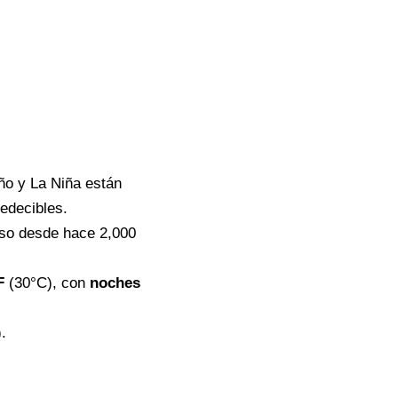
ño y La Niña están
edecibles.
oso desde hace 2,000
F
(30°C), con
noches
.