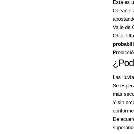
Esta es u
Oceanic a
apostand
Valle de 
Ohio, Uta
probabil
Predicció
¿Podr
Las lluvi
Se espera
más seco
Y sin emb
conforme
De acuerd
superando