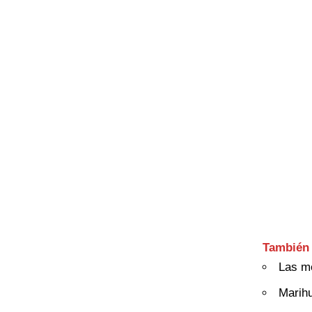
También 
Las me
Marih