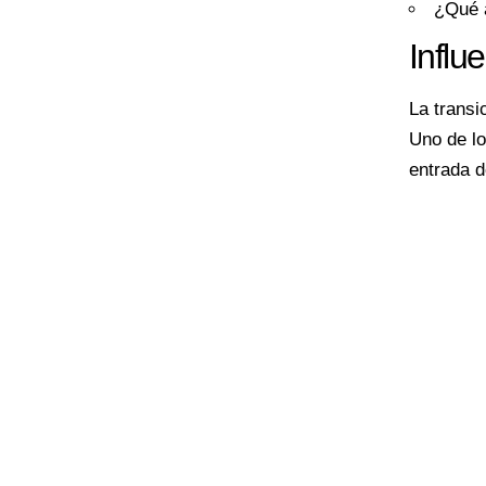
¿Qué 
Influ
La transi
Uno de lo
entrada d