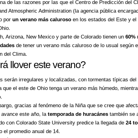
na de las razones por las que el Centro de Predicción del C
nd Atmospheric Administration (la agencia pública encarga
o
por
un verano más caluroso
en los estados del Este y el 
Ohio.
h, Arizona, New Mexico y parte de Colorado tienen un
60% 
idades
de tener un verano más caluroso de lo usual según 
n del Clima.
á llover este verano?
as serán irregulares y localizadas, con tormentas típicas del
 que el este de Ohio tenga un verano más húmedo, mientra
.
argo, gracias al fenómeno de la Niña que se cree que afecta
 avance este año, la
temporada de huracánes
también se 
o con Colorado State University predice la llegada de
24 t
 el promedio anual de 14.