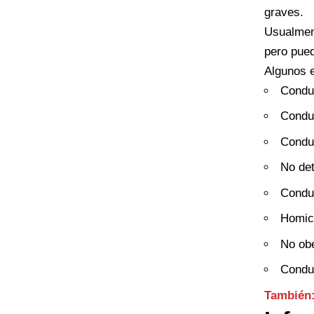
graves.
Usualment
pero pued
Algunos e
Conduc
Conduc
Conduc
No de
Conduc
Homici
No obe
Conduc
También