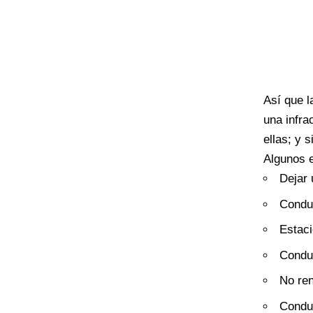
Así que l
una infra
ellas; y 
Algunos e
Dejar 
Conduc
Estaci
Conduc
No ren
Conduc