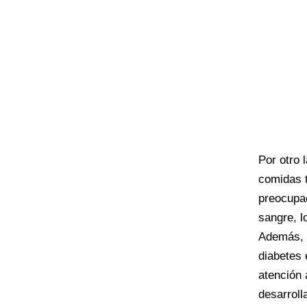
Por otro 
comidas t
preocupac
sangre, l
Además, l
diabetes 
atención 
desarroll