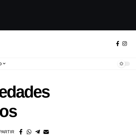
o
medades
nos
PARTIR