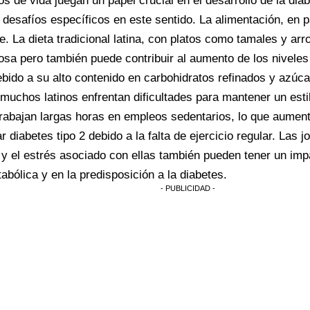
os de vida juegan un papel crucial en el desarrollo de la diab
 desafíos específicos en este sentido. La alimentación, en pa
e. La dieta tradicional latina, con platos como tamales y arro
iosa pero también puede contribuir al aumento de los niveles
bido a su alto contenido en carbohidratos refinados y azúca
uchos latinos enfrentan dificultades para mantener un estil
abajan largas horas en empleos sedentarios, lo que aument
ar diabetes tipo 2 debido a la falta de ejercicio regular. Las 
y el estrés asociado con ellas también pueden tener un imp
abólica y en la predisposición a la diabetes.
- PUBLICIDAD -