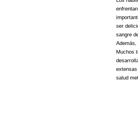
Los hábit
enfrentan
important
ser delic
sangre de
Además, m
Muchos tr
desarroll
extensas 
salud met