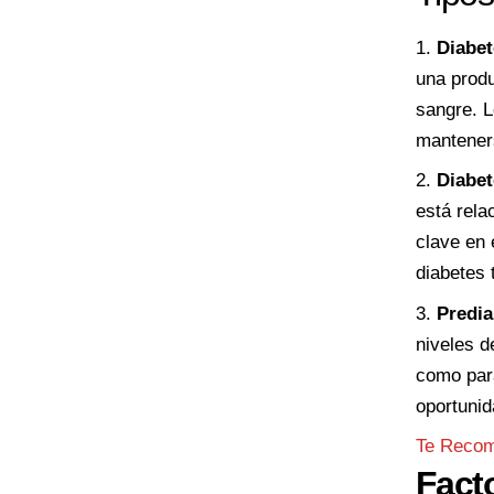
Diabet
una produ
sangre. L
mantener
Diabet
está rela
clave en 
diabetes t
Predia
niveles d
como para
oportunid
Te Reco
Fact