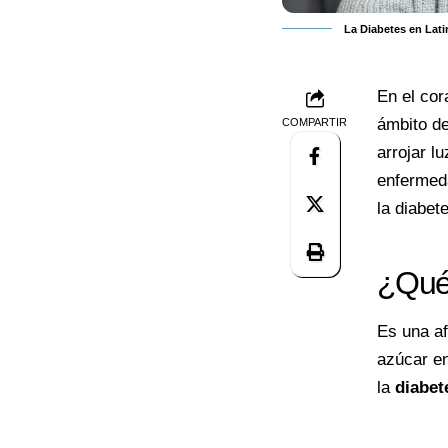
La Diabetes en Lati
En el cor
ámbito de
COMPARTIR
arrojar l
enfermeda
la diabet
¿Qué 
Es una af
azúcar en
la
diabet